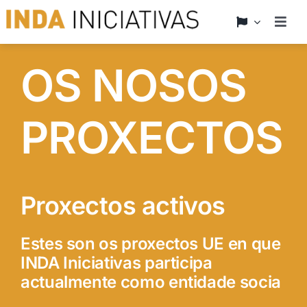
Skip
to
Togg
Navig
content
Inicio
OS NOSOS
Quen somos
PROXECTOS
Que ofrecemos
Novas
Proxectos activos
Proxectos
Estes son os proxectos UE en que
INDA Iniciativas participa
actualmente como entidade socia
Contacto